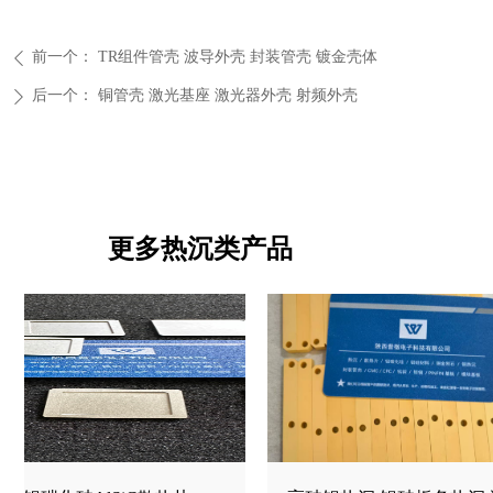
前一个：
TR组件管壳 波导外壳 封装管壳 镀金壳体
ꄴ
后一个：
铜管壳 激光基座 激光器外壳 射频外壳
ꄲ
更多热沉类产品