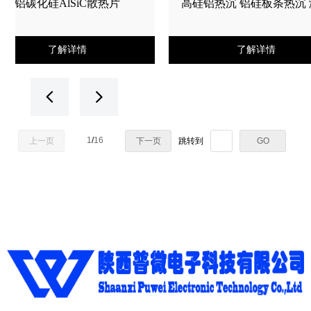
铝碳化硅AlSiC散热片
高硅铝热沉 铝硅板条热沉 
器热沉 镀金热沉 AlS
了解详情
了解详情
넳
넲
1
/
16
上一页
下一页
跳转到
GO