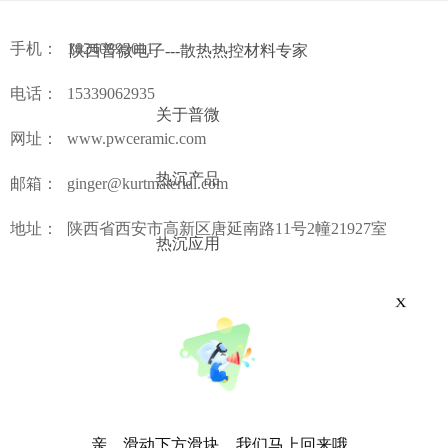
手机：
18240892011
陕西普微电子---散热热控材料专家
电话：
15339062935
关于普微
网址：
www.pwceramic.com
热沉产品
邮箱：
ginger@kurtmaterial.com
地址：
陕西省西安市高新区唐延南路11号2幢21927室
热沉应用
热沉资讯