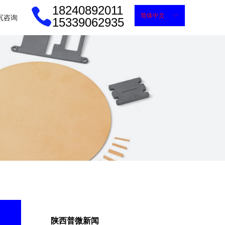
18240892011
简体中文
ꀅ
沉咨询
15339062935
陕西普微新闻