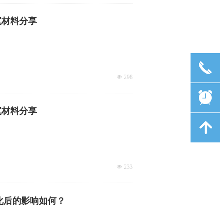
沉材料分享
끅
넶
298
뀥
沉材料分享
녕
넶
233
氧化后的影响如何？